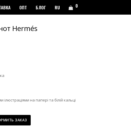
0
ТАВКА
ОПТ
БЛОГ
RU
нот Hermés
ка
и ілюстраціями на папері та білій кальці
РМИТЬ ЗАКАЗ