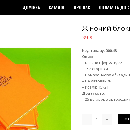
ДОМІВКА
КАТАЛОГ
ПРО НАС
ОПЛАТА ТА ДОС
Жіночий блок
39
$
Код товару: 000.48
Опис:
– Блокнот формату А5
– 192 сторінки
– Помаранчева обкладин
– Не датований
– Розмір 15×21
Додатково:
– 25 вставок з авторським
Жіночий
ОФО
блокнот
Hermés