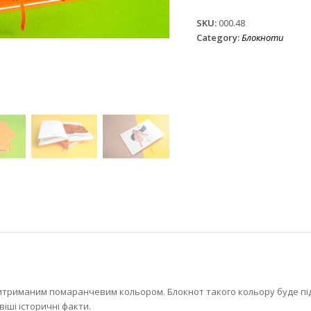
quantity
SKU:
000.48
Category:
Блокноти
триманим помаранчевим кольором. Блокнот такого кольору буде підн
віші історичні факти.