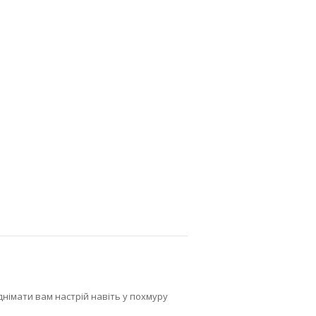
Головна сторінка
»
Каталог блокнотів
»
Жіночий блокнот Hermés
імати вам настрій навіть у похмуру