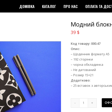
ДОМІВКА
КАТАЛОГ
ПРО НАС
ОПЛАТА ТА ДОС
Модний блокно
39
$
Код товару: 000.47
Опис:
– Щоденник формату А5
– 192 сторінки
– чорна обкладинка
– Не датований
– Розмір 15×21
Додатково:
– 25 вставок з авторським
Модний
ОФО
блокнот
Louis