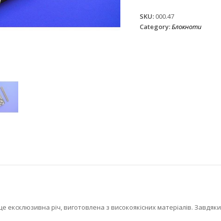
Vuitton
SKU:
000.47
quantity
Category:
Блокноти
 це ексклюзивна річ, виготовлена з високоякісних матеріалів. Завдяк