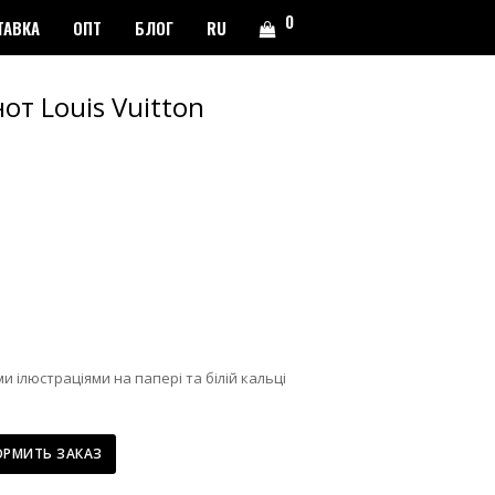
0
ТАВКА
ОПТ
БЛОГ
RU
т Louis Vuitton
и ілюстраціями на папері та білій кальці
РМИТЬ ЗАКАЗ