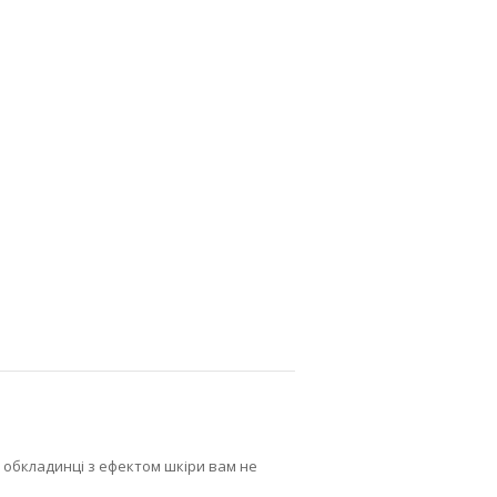
Головна сторінка
»
Каталог блокнотів
»
Модний блокнот Louis Vuitton
и обкладинці з ефектом шкіри вам не