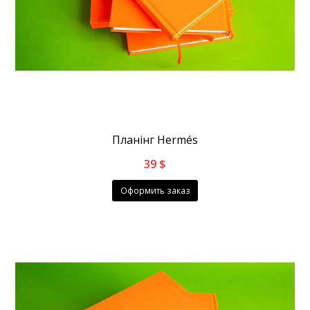
Планінг Hermés
39
$
Оформить заказ