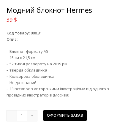
Модний блокнот Hermes
39
$
Код товару: 000.31
Опис:
– Блокнот формату А5
– 15 см х 21,5 см
– 52 тижні розвороту на 2019 рік
– тверда обкладинка
– Кольорова обкладинка
– Не датований
– 13 вставок з авторськими ілюстраціями від одного з
провідних ілюстраторів (Москва)
Модний
ОФОРМИТЬ ЗАКАЗ
блокнот
Hermes
quantity