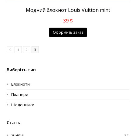
Модний блокнот Louis Vuitton mint
39
$
Оформить заказ
1
2
3
Виберіть тип
Блокноти
Планери
Щоденники
Стать
Жіночі
(32)