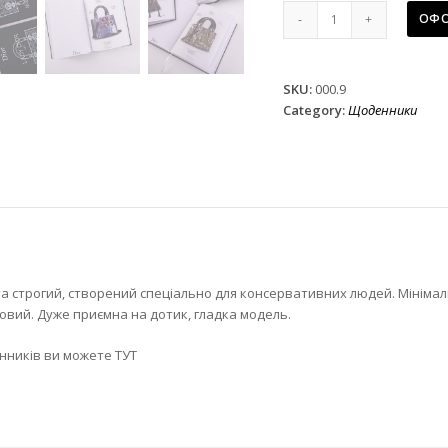
Щоденник
ОФО
опт
чорний
Dior
SKU:
000.9
Black
Category:
Щоденники
Mat
quantity
а строгий, створений спеціально для консервативних людей. Мінімаліз
вий. Дуже приємна на дотик, гладка модель.
нників ви можете ТУТ