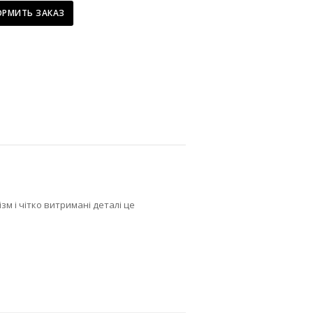
РМИТЬ ЗАКАЗ
Головна сторінка
»
Каталог блокнотів
»
Щоденник опт чорний Dior Black Mat
м і чітко витримані деталі це