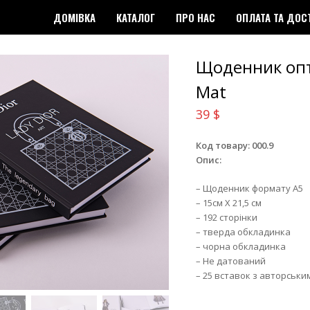
ДОМІВКА
КАТАЛОГ
ПРО НАС
ОПЛАТА ТА ДОС
Щоденник опт
Mat
39
$
Код товару: 000.9
Опис:
– Щоденник формату А5
– 15см Х 21,5 см
– 192 сторінки
– тверда обкладинка
– чорна обкладинка
– Не датований
– 25 вставок з авторськи