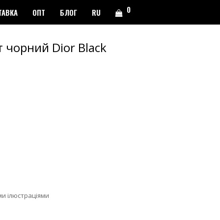
0
ТАВКА
ОПТ
БЛОГ
RU
 чорний Dior Black
ми ілюстраціями