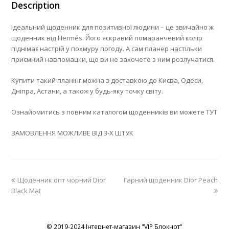
Description
Ідеальний щоденник для позитивної людини – це звичайно ж
щоденник від Hermés. Його яскравий помаранчевий колір
піднімає настрій у похмуру погоду. А сам планер настільки
приємний навпомацки, що ви не захочете з ним розлучатися.
Купити такий планінг можна з доставкою до Києва, Одеси,
Дніпра, Астани, а також у будь-яку точку світу.
Ознайомитись з повним каталогом щоденників ви можете ТУТ
ЗАМОВЛЕННЯ МОЖЛИВЕ ВІД 3-Х ШТУК
previous
next
Щоденник опт чорний Dior
Гарний щоденник Dior Peach
post:
post:
Black Mat
© 2019-2024 Інтернет-магазин "VIP Блокнот"