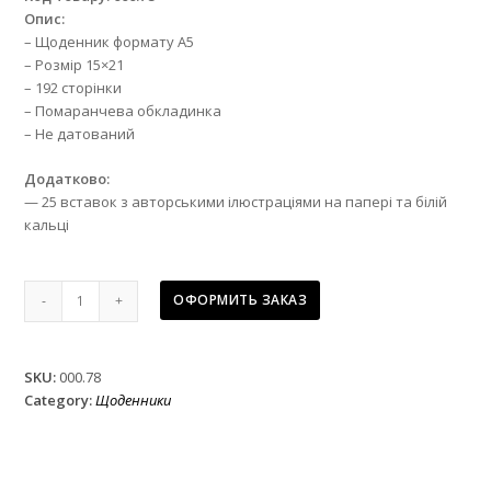
Опис:
– Щоденник формату А5
– Розмір 15×21
– 192 сторінки
– Помаранчева обкладинка
– Не датований
Додатково:
— 25 вставок з авторськими ілюстраціями на папері та білій
кальці
Щоденник
ОФОРМИТЬ ЗАКАЗ
недатований
а5
брендовий
SKU:
000.78
Hermes
Category:
Щоденники
quantity