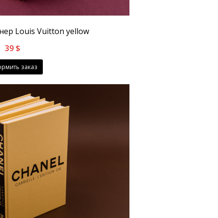
ер Louis Vuitton yellow
39
$
рмить заказ