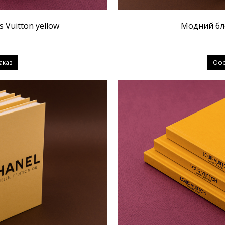
 Vuitton yellow
Модний бло
аказ
Офо