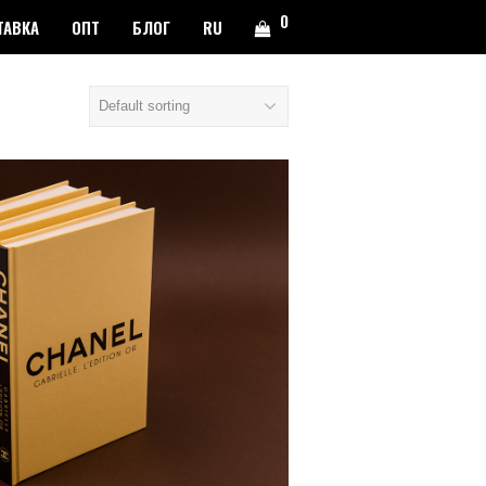
0
ТАВКА
ОПТ
БЛОГ
RU