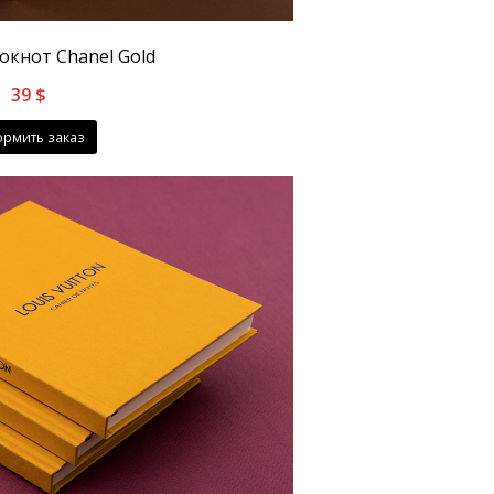
кнот Chanel Gold
39
$
рмить заказ
Головна сторінка
»
Жовтий