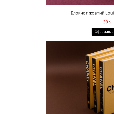
Блокнот жовтий Louis
39
$
Оформить з