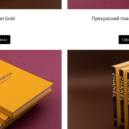
l Gold
Прекрасний план
аказ
Офо