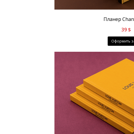
Планер Chane
39
$
Оформить з