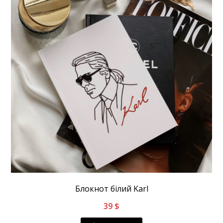
Блокнот білий Karl
39
$