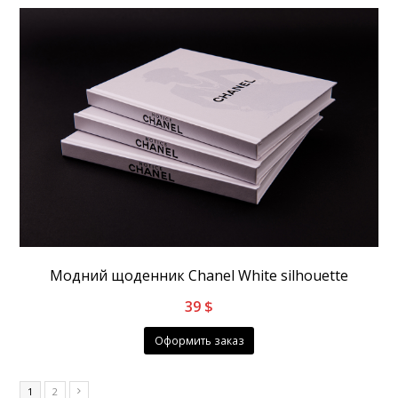
Модний щоденник Chanel White silhouette
39
$
Оформить заказ
1
2