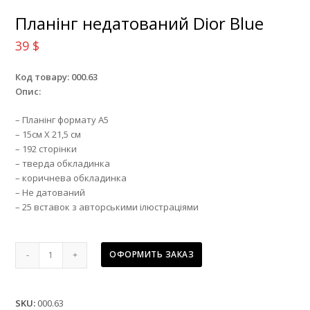
Планінг недатований Dior Blue
39
$
Код товару: 000.63
Опис:
– Планінг формату А5
– 15см Х 21,5 см
– 192 сторінки
– тверда обкладинка
– коричнева обкладинка
– Не датований
– 25 вставок з авторськими ілюстраціями
Планінг
ОФОРМИТЬ ЗАКАЗ
недатований
Dior
Blue
SKU:
000.63
quantity