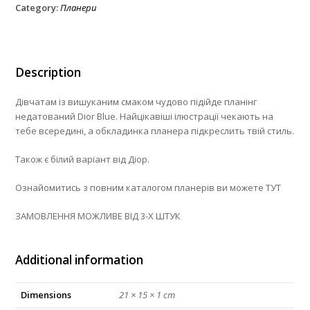
Category:
Планери
Description
Дівчатам із вишуканим смаком чудово підійде планінг
недатований Dior Blue. Найцікавіші ілюстрації чекають на
тебе всередині, а обкладинка планера підкреслить твій стиль.
Також є білий варіант від Діор.
Ознайомитись з повним каталогом планерів ви можете ТУТ
ЗАМОВЛЕННЯ МОЖЛИВЕ ВІД 3-Х ШТУК
Additional information
Dimensions
21 × 15 × 1 cm