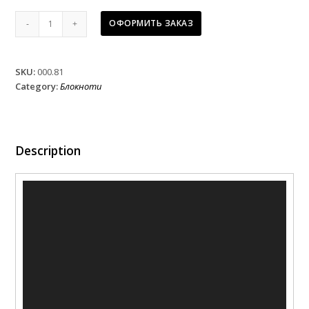
Блокнот
ОФОРМИТЬ ЗАКАЗ
Картьє
червоний
недатований
SKU:
000.81
quantity
Category:
Блокноти
Description
Video
Player