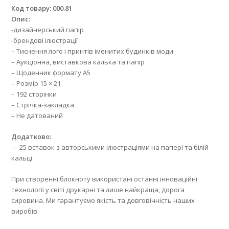
Код товару: 000.81
Опис:
-дизайнерський папір
-брендові ілюстрації
– Тиснення лого і принтів іменитих будинків моди
– Аукціонна, виставкова калька та папір
– Щоденник формату А5
– Розмір 15 × 21
– 192 сторінки
– Стрічка-закладка
– Не датований
Додатково:
— 25 вставок з авторськими ілюстраціями на папері та білій
кальці
При створенні блокноту використані останні інноваційні
технології у світі друкарні та лише найкраща, дорога
сировина. Ми гарантуємо якість та довговічність наших
виробів