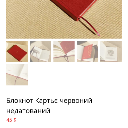
Блокнот Картьє червоний
недатований
45
$