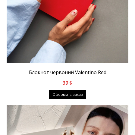
Блокнот червоний Valentino Red
39
$
Оформить заказ