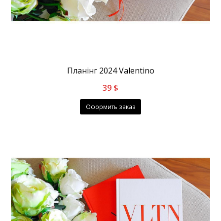
Планінг 2024 Valentino
39
$
Оформить заказ