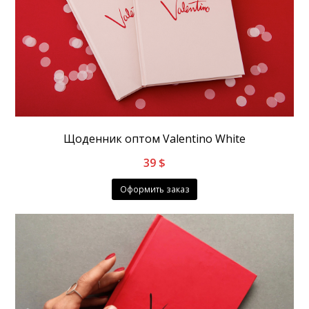
Щоденник оптом Valentino White
39
$
Оформить заказ