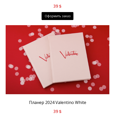
39
$
Оформить заказ
Планер 2024 Valentino White
39
$