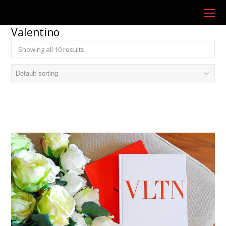
O
Mo
Valentino
M
Showing all 10 results