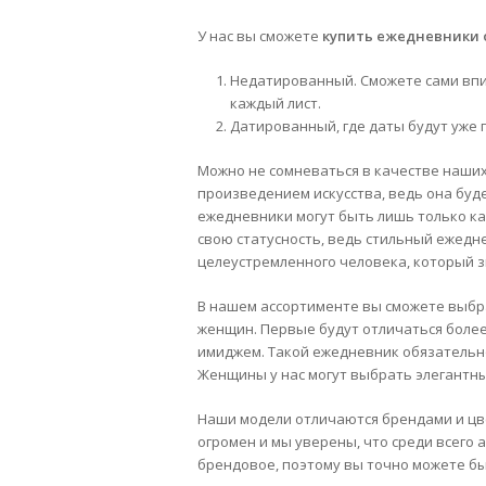
У нас вы сможете
купить ежедневники 
Недатированный. Сможете сами впи
каждый лист.
Датированный, где даты будут уже 
Можно не сомневаться в качестве наших
произведением искусства, ведь она буд
ежедневники могут быть лишь только ка
свою статусность, ведь стильный ежедн
целеустремленного человека, который з
В нашем ассортименте вы сможете выбр
женщин. Первые будут отличаться более
имиджем. Такой ежедневник обязательн
Женщины у нас могут выбрать элегантн
Наши модели отличаются брендами и цве
огромен и мы уверены, что среди всего 
брендовое, поэтому вы точно можете бы