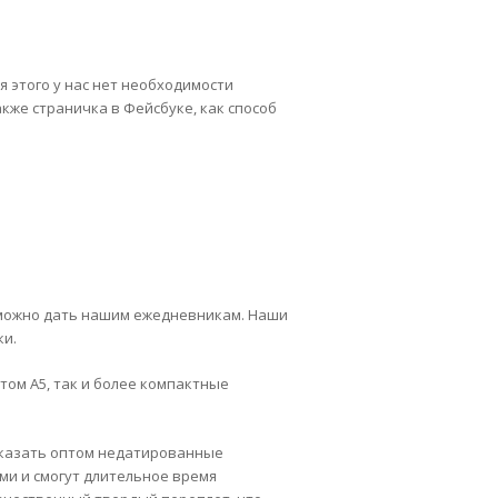
я этого у нас нет необходимости
кже страничка в Фейсбуке, как способ
:
и можно дать нашим ежедневникам. Наши
ки.
том А5, так и более компактные
аказать оптом недатированные
ми и смогут длительное время