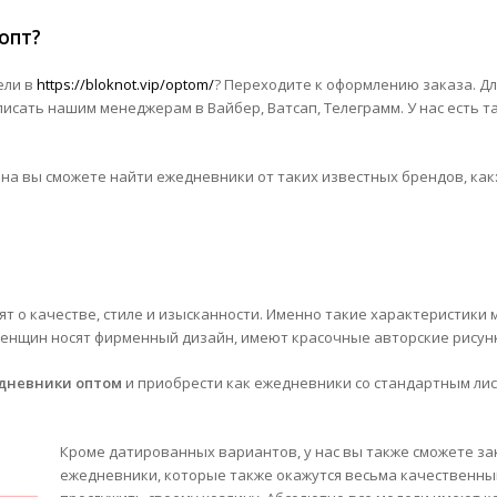
 опт?
ели в
https://bloknot.vip/optom/
? Переходите к оформлению заказа. Дл
исать нашим менеджерам в Вайбер, Ватсап, Телеграмм. У нас есть та
на вы сможете найти ежедневники от таких известных брендов, как
рят о качестве, стиле и изысканности. Именно такие характеристик
 женщин носят фирменный дизайн, имеют красочные авторские рисун
едневники оптом
и приобрести как ежедневники со стандартным лис
Кроме датированных вариантов, у нас вы также сможете з
ежедневники, которые также окажутся весьма качественны