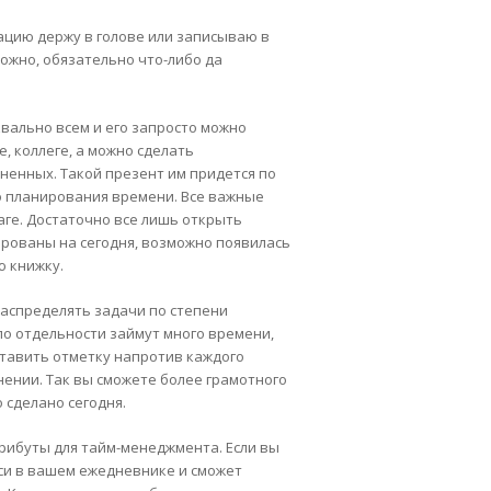
мацию держу в голове или записываю в
ложно, обязательно что-либо да
ально всем и его запросто можно
, коллеге, а можно сделать
ненных. Такой презент им придется по
го планирования времени. Все важные
аге. Достаточно все лишь открыть
ированы на сегодня, возможно появилась
ю книжку.
аспределять задачи по степени
по отдельности займут много времени,
ставить отметку напротив каждого
ении. Так вы сможете более грамотного
 сделано сегодня.
трибуты для тайм-менеджмента. Если вы
иси в вашем ежедневнике и сможет