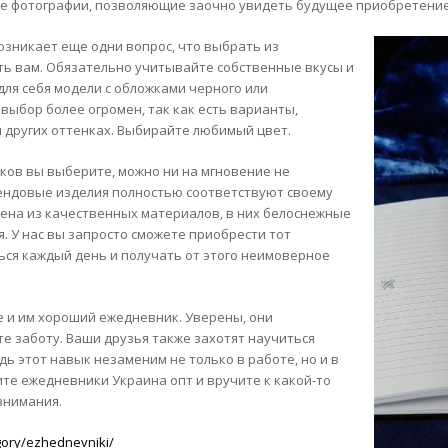
ые фотографии, позволяющие заочно увидеть будущее приобретение
озникает еще одни вопрос, что выбрать из
ть вам. Обязательно учитывайте собственные вкусы и
ля себя модели с обложками черного или
выбор более огромен, так как есть варианты,
и других оттенках. Выбирайте любимый цвет.
иков вы выберите, можно ни на мгновение не
рендовые изделия полностью соответствуют своему
лнена из качественных материалов, в них белоснежные
я. У нас вы запросто сможете приобрести тот
ся каждый день и получать от этого неимоверное
е и им хороший ежедневник. Уверены, они
те заботу. Ваши друзья также захотят научиться
ь этот навык незаменим не только в работе, но и в
ите ежедневники Украина опт и вручите к какой-то
 внимания.
egory/ezhednevniki/