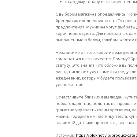
к каждому товару есть качественн
С выбором магазина определились. Но в
брендовых ежедневников опт. Тут реша
предпочтения. Мужчины могут выбрать д
коричневого цвета. Для прекрасных дам 
выполненные в белом, голубом, желтом 
Независимо от того, какой из ежедневн
сомневаться в его качестве. Почему? Б
статусу. Это значит, что обложка выпо
листы, нигде не будут заметны следу кле
ежедневник, которым будете пользовать
удовольствие.
Осчастливьте близких вам людей, купит
поблагодарят вас, ведь так вы проявляе
грамотно управлять своим временем, вед
жизни. Подарите им частичку тепла, куп
значимой дате или просто так, как знак
Источник:
https://bloknot.vip/product-cat