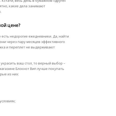
. Кстати, весь день в бумажном «друге»
нятно, какие дела занимают
.
вой цене?
е есть недорогие ежедневники. Да, найти
и они через пару месяцев эффективного
ожка и переплет не выдерживают
украсить ваш стол, то верный выбор –
 магазине Блокнот Вип лучше покупать
рые из них:
условиях;