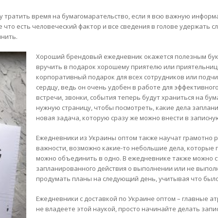
уду тратить время на бумагомарательство, если я всю важную инфор
 что есть человеческий фактор и все сведения в голове удержать с
мнить.
Хороший брендовый ежедневник окажется полезным букв
вручить в подарок хорошему приятелю или приятельнице
корпоративный подарок для всех сотрудников или подчи
сердцу, ведь он очень удобен в работе для эффективно
встречи, звонки, события теперь будут храниться на бум
нужную страницу, чтобы посмотреть, какие дела заплан
новая задача, которую сразу же можно внести в записну
Ежедневники из Украины оптом также научат грамотно р
важности, возможно какие-то небольшие дела, которые 
можно объединить в одно. В ежедневнике также можно 
запланированного действия о выполнении или не выполн
продумать планы на следующий день, учитывая что было
Ежедневники с доставкой по Украине оптом – главные а
не владеете этой наукой, просто начинайте делать зап