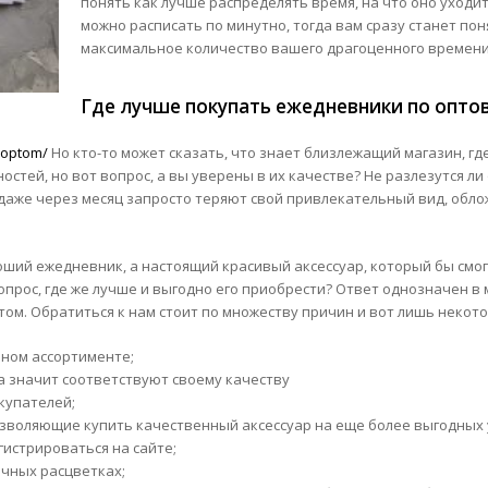
понять как лучше распределять время, на что оно уходит
можно расписать по минутно, тогда вам сразу станет по
максимальное количество вашего драгоценного времени
Где лучше покупать ежедневники по опто
p/optom/
Но кто-то может сказать, что знает близлежащий магазин, гд
ностей, но вот вопрос, а вы уверены в их качестве? Не разлезутся л
даже через месяц запросто теряют свой привлекательный вид, обл
ший ежедневник, а настоящий красивый аксессуар, который бы смог 
опрос, где же лучше и выгодно его приобрести? Ответ однозначен в
ом. Обратиться к нам стоит по множеству причин и вот лишь некото
ном ассортименте;
а значит соответствуют своему качеству
купателей;
озволяющие купить качественный аксессуар на еще более выгодных 
гистрироваться на сайте;
чных расцветках;