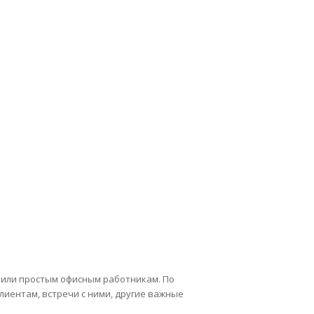
Главная страница
»
Блог
»
Качественные брендовые ежедневники в Украине
 или простым офисным работникам. По
клиентам, встречи с ними, другие важные