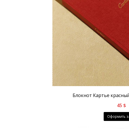
Блокнот Картье красны
45
$
Оформить з