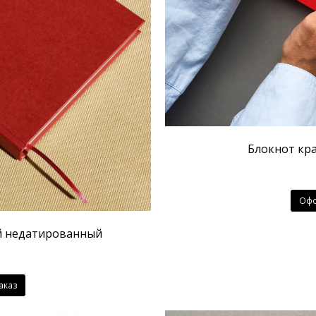
Блокнот кра
Офо
й недатированный
аказ