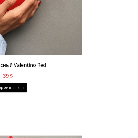
сный Valentino Red
39
$
рмить заказ