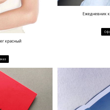
Ежедневник к
Офо
er красный
аказ