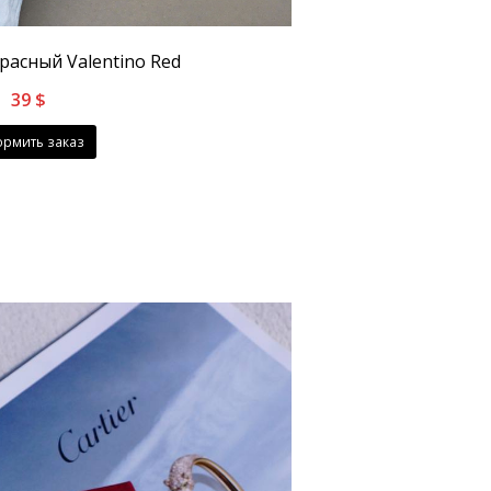
расный Valentino Red
39
$
рмить заказ