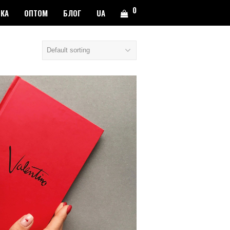
0
ВКА
ОПТОМ
БЛОГ
UA