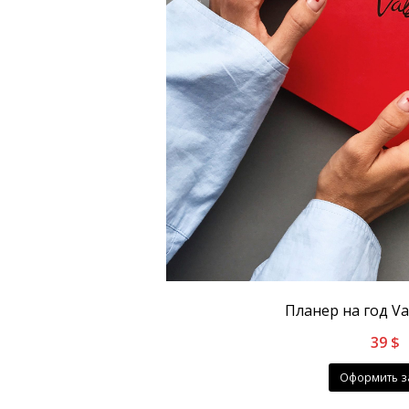
Планер на год Va
39
$
Оформить з