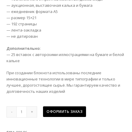
— аукционная, выставочная калька и бумага
— ежедневник формата А5
— размер 15×21
— 192 страницы
— лента-закладка
— не датирован
Дополнительно:
— 25 вставок с авторскими иллюстрациями на бумаге и белой
кальке
При создании блокнота использованы последние
инновационные технологии в мире типографии и только
лучшее, дорогостоящее сырьё. Мы гарантируем качество и
долговечность наших изделий
Планер
ОФОРМИТЬ ЗАКАЗ
Луи
Витон
quantity