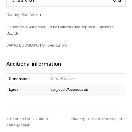
1.
IMG_0451
0:13
Планер Луи Витон
Ознакомиться с полным каталогом планеров вы можете
ЗДЕСЬ
ЗАКАЗ ВОЗМОЖЕН ОТ 3-ёх ШТУК
Additional information
Dimensions
21 × 15 × 1 cm
Цвет
голубой
,
Лавандовый
previous
next
Планер Louis Vuitton
Планер Louis Vuitton серый
post:
post:
лавандовый