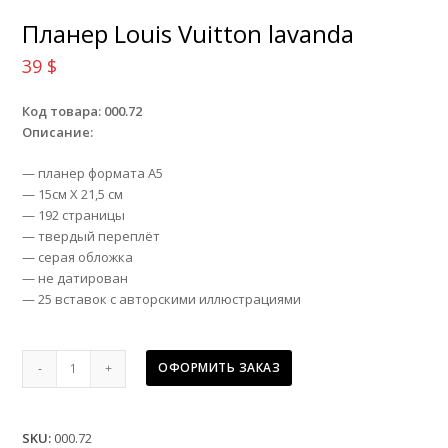
Планер Louis Vuitton lavanda
39
$
Код товара: 000.72
Описание:
— планер формата А5
— 15см Х 21,5 см
— 192 страницы
— твердый переплёт
— серая обложка
— не датирован
— 25 вставок с авторскими иллюстрациями
Планер
ОФОРМИТЬ ЗАКАЗ
Louis
Vuitton
lavanda
SKU:
000.72
quantity