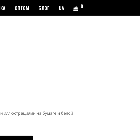
0
ВКА
ОПТОМ
БЛОГ
UA
ми иллюстрациями на бумаге и белой