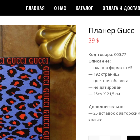
ГЛАВНАЯ
О НАС
КАТАЛОГ
ОПЛАТА И ДОСТА
Планер Gucci
39
$
Код товара: 000.77
Описание:
— планер формата А5
— 192 страницы
— цветная обложка
— не датирован
— 15см Х 21,5 см
Дополнительно:
— 25 вставок с авторски
кальке
Планер