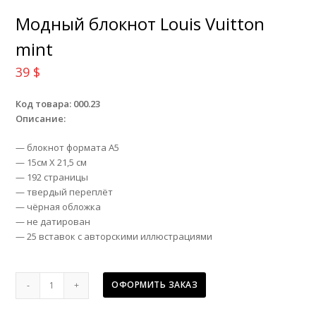
Модный блокнот Louis Vuitton
mint
39
$
Код товара: 000.23
Описание:
— блокнот формата А5
— 15см Х 21,5 см
— 192 страницы
— твердый переплёт
— чёрная обложка
— не датирован
— 25 вставок с авторскими иллюстрациями
Модный
ОФОРМИТЬ ЗАКАЗ
блокнот
Louis