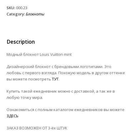
Vuitton
SKU:
000.23
mint
Category:
Блокноты
quantity
Description
Модный блокнот Louis Vuitton mint
Дизайнерский блокнот с брендовыми логотипами. Это
любовь с первого взгляда. Похожую модель в другом оттенке
вы можете посмотреть
ТУТ
.
Купить такой ежедневник можно с доставкой, а так же в
любую точку мира.
Ознакомиться с полным каталогом ежедневников вы можете
ЗДЕСЬ
ЗАКАЗ ВОЗМОЖЕН ОТ 3-ёх ШТУК