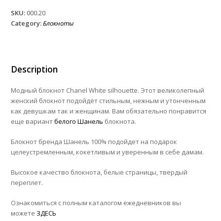
White
SKU:
000.20
silhouette
Category:
Блокноты
quantity
Description
Модный блокнот Chanel White silhouette. Этот великолепный
женский блокнот подойдёт стильным, нежным и утонченным
как девушкам так и женщинам. Вам обязательно понравится
еще вариант
белого Шанель
блокнота.
Блокнот бренда Шанель 100% подойдет на подарок
целеустремленным, кокетливым и уверенным в себе дамам.
Высокое качество блокнота, белые страницы, твердый
переплет.
Ознакомиться с полным каталогом ежедневников вы
можете
ЗДЕСЬ