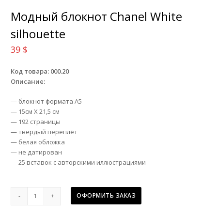
Модный блокнот Chanel White
silhouette
39
$
Код товара: 000.20
Описание:
— блокнот формата А5
— 15см Х 21,5 см
— 192 страницы
— твердый переплёт
— белая обложка
— не датирован
— 25 вставок с авторскими иллюстрациями
Модный
ОФОРМИТЬ ЗАКАЗ
блокнот
Chanel