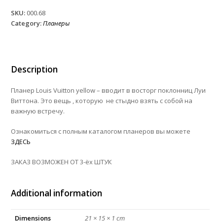
Vuitton
SKU:
000.68
yellow
Category:
Планеры
quantity
Description
Планер Louis Vuitton yellow
– вводит в восторг поклонниц Луи
Виттона. Это вещь , которую не стыдно взять с собой на
важную встречу.
Ознакомиться с полным каталогом планеров вы можете
ЗДЕСЬ
ЗАКАЗ ВОЗМОЖЕН ОТ 3-ёх ШТУК
Additional information
Dimensions
21 × 15 × 1 cm