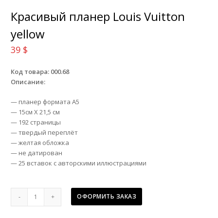
Красивый планер Louis Vuitton
yellow
39
$
Код товара: 000.68
Описание:
— планер формата А5
— 15см Х 21,5 см
— 192 страницы
— твердый переплёт
— желтая обложка
— не датирован
— 25 вставок с авторскими иллюстрациями
Красивый
ОФОРМИТЬ ЗАКАЗ
планер
Louis