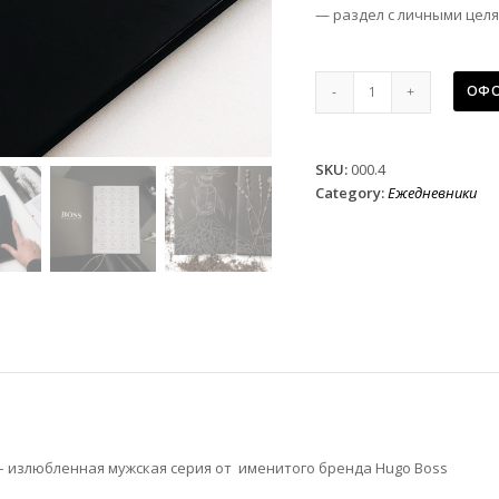
— раздел с личными цел
Мужской
ОФО
ежедневник
чёрный
Глав
Hugo
SKU:
000.4
Boss
Category:
Ежедневники
quantity
 излюбленная мужская серия от именитого бренда Hugo Boss