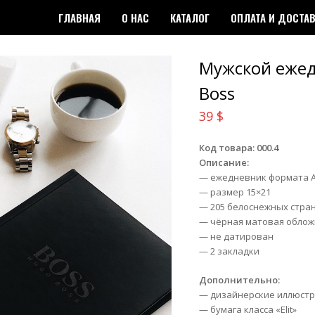
ГЛАВНАЯ
О НАС
КАТАЛОГ
ОПЛАТА И ДОСТА
Мужской еже
Boss
39
$
Код товара: 000.4
Описание:
— ежедневник формата 
— размер 15×21
— 205 белоснежных стра
— чёрная матовая облож
— не датирован
— 2 закладки
Дополнительно:
— дизайнерские иллюст
— бумага класса «Elit»