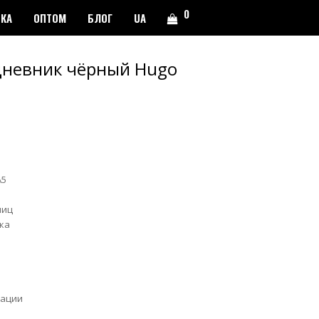
0
ВКА
ОПТОМ
БЛОГ
UA
дневник чёрный Hugo
А5
ниц
ка
рации