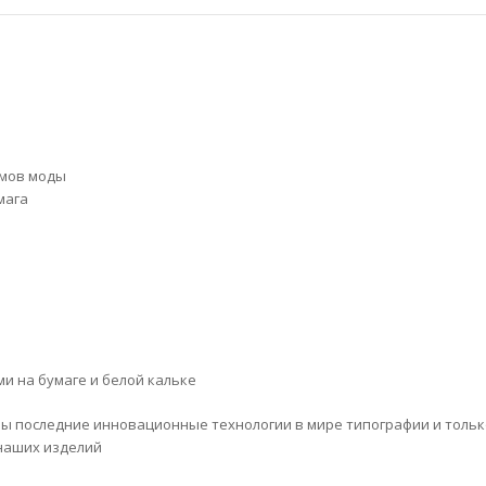
омов моды
мага
и на бумаге и белой кальке
ы последние инновационные технологии в мире типографии и тольк
 наших изделий