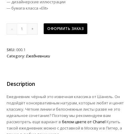
— дизайнерские иллюстрации
— бумага класса «Elit»
Ежедневник
ОФОРМИТЬ ЗАКАЗ
чёрный
Chanel
Black
SKU:
000.1
quantity
Category:
Ежедневники
Description
Ежедневник чёрный это извечная классика от Шанель. Он
подойдёт консервативным натурам, которые любят и ценят
классику. Чёткие линии и белоснежные листы разве не это
идеальное сочетание? Поэтому мы рекомендуем вам
рассмотреть еще вариант в
белом цвете от Chanel
Купить
такой ежедневник можно с доставкой в Москву и в Питер, а