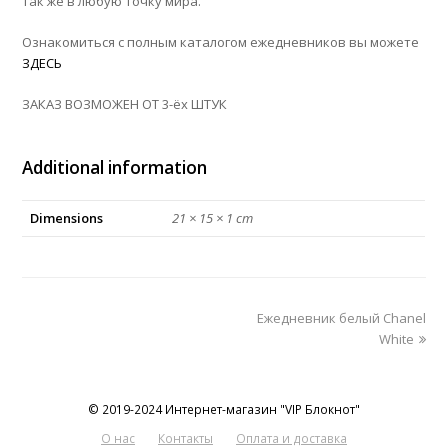
так же в любую точку мира.
Ознакомиться с полным каталогом ежедневников вы можете
ЗДЕСЬ
ЗАКАЗ ВОЗМОЖЕН ОТ 3-ёх ШТУК
Additional information
Dimensions
21 × 15 × 1 cm
next
Ежедневник белый Chanel
post:
White
© 2019-2024 Интернет-магазин "VIP Блокнот"
О нас
Контакты
Оплата и доставка