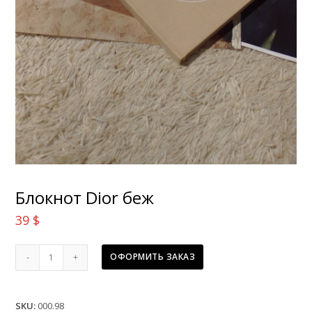
Блокнот Dior беж
39
$
Блокнот
ОФОРМИТЬ ЗАКАЗ
Dior
беж
quantity
SKU:
000.98