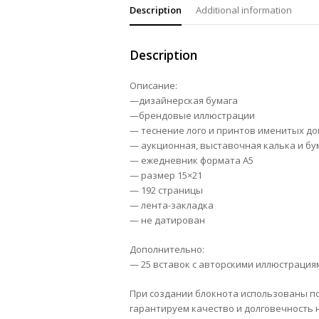
Description
Additional information
Description
Описание:
—дизайнерская бумага
—брендовые иллюстрации
— теснение лого и принтов именитых д
— аукционная, выставочная калька и бу
— ежедневник формата А5
— размер 15×21
— 192 страницы
— лента-закладка
— не датирован
Дополнительно:
— 25 вставок с авторскими иллюстрациям
При создании блокнота использованы п
гарантируем качество и долговечность