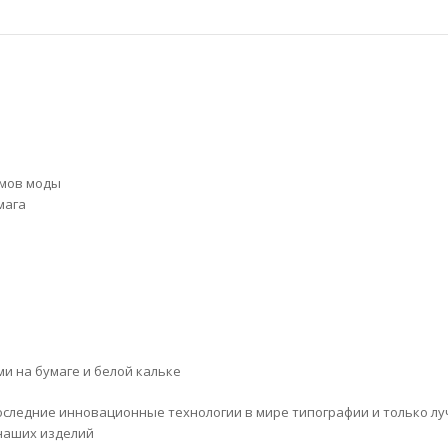
омов моды
мага
и на бумаге и белой кальке
оследние инновационные технологии в мире типографии и только лу
 наших изделий